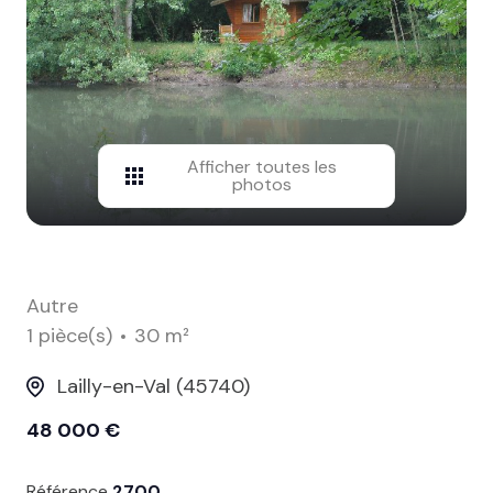
contact
Afficher toutes les
photos
Autre
1 pièce(s)
30 m²
Lailly-en-Val (45740)
48 000 €
Référence
2700