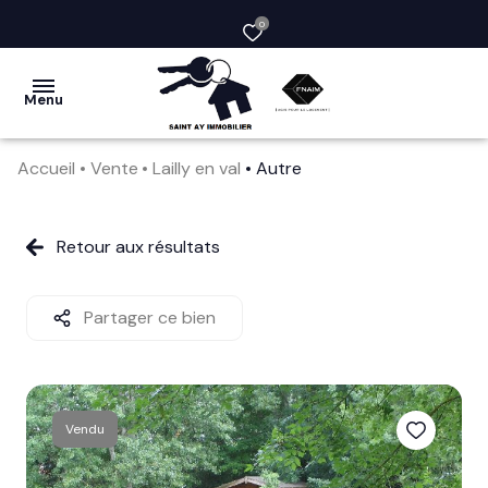
0
Menu
Accueil
Vente
Lailly en val
Autre
acheter
vendre
Retour aux résultats
la
société
Partager ce bien
nos
services
Vendu
avis
clients