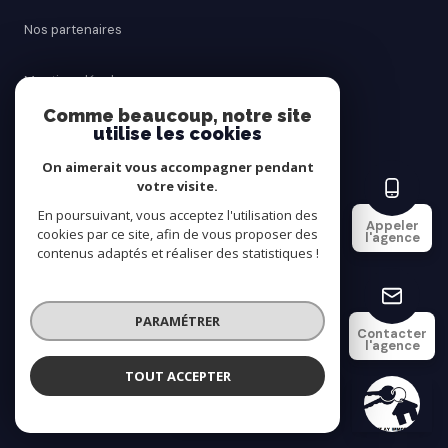
Nos partenaires
Mentions légales
Comme beaucoup, notre site
utilise les cookies
Admin
On aimerait vous accompagner pendant
Politique RGPD
votre visite.
En poursuivant, vous acceptez l'utilisation des
Appeler
cookies par ce site, afin de vous proposer des
Cookies
l'agence
contenus adaptés et réaliser des statistiques !
© 2026 | Tous droits réservés
PARAMÉTRER
Contacter
l'agence
Réalisé par
TOUT ACCEPTER
SAINT AY IMMOBILIER
Agence