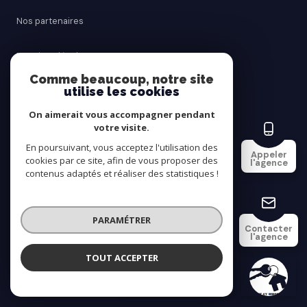
Nos partenaires
Mentions légales
Comme beaucoup, notre site
utilise les cookies
Admin
On aimerait vous accompagner pendant
Politique RGPD
votre visite.
En poursuivant, vous acceptez l'utilisation des
Appeler
cookies par ce site, afin de vous proposer des
Cookies
l'agence
contenus adaptés et réaliser des statistiques !
© 2026 | Tous droits réservés
PARAMÉTRER
Contacter
l'agence
Réalisé par
TOUT ACCEPTER
SAINT AY IMMOBILIER
Agence