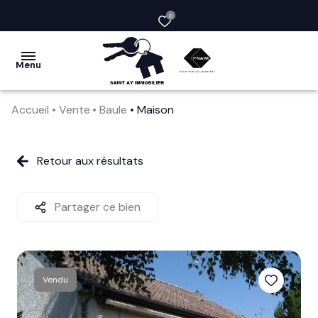
0
Menu
Accueil
Vente
Baule
Maison
acheter
vendre
Retour aux résultats
la
société
Partager ce bien
nos
services
Vendu
avis
clients