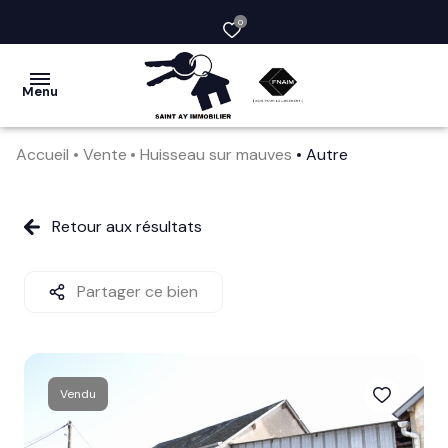
0
Menu
Accueil
Vente
Huisseau sur mauves
Autre
acheter
vendre
Retour aux résultats
la
société
Partager ce bien
nos
services
Vendu
avis
clients