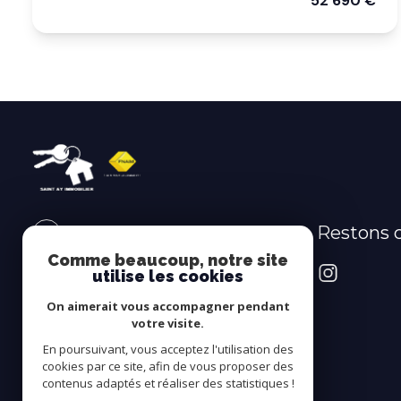
52 690 €
Restons 
SAINT AY IMMOBILIER
Comme beaucoup, notre site
02.38.88.88.00
utilise les cookies
claudettemartin@saintay-
On aimerait vous accompagner pendant
immobilier.com
votre visite.
98 Route Nationale
En poursuivant, vous acceptez l'utilisation des
45130 Saint-Ay
cookies par ce site, afin de vous proposer des
contenus adaptés et réaliser des statistiques !