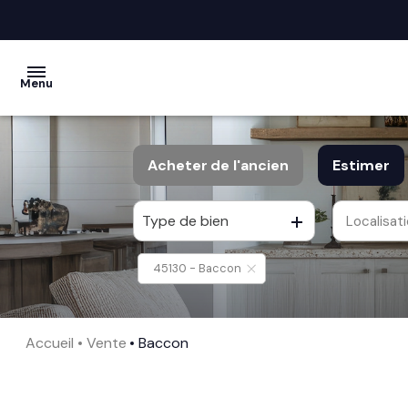
Menu
acheter
Acheter
de l'ancien
Estimer
vendre
Type de bien
Localisat
De l'ancien
la
société
45130 - Baccon
nos
services
Accueil
Vente
Baccon
avis
clients