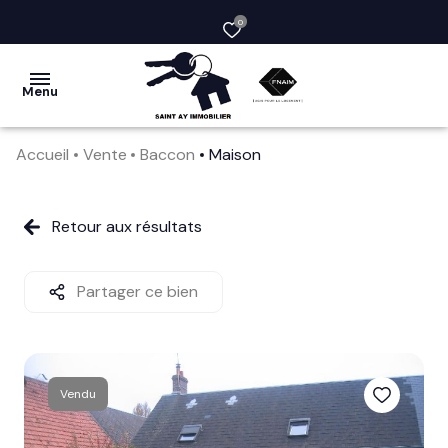
0
Menu
Accueil
Vente
Baccon
Maison
acheter
vendre
Retour aux résultats
la
société
Partager ce bien
nos
services
Vendu
avis
clients