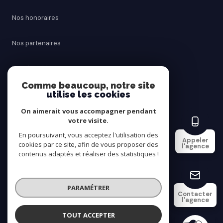
Nos honoraires
Nos partenaires
Mentions légales
Comme beaucoup, notre site
utilise les cookies
Admin
On aimerait vous accompagner pendant
Politique RGPD
votre visite.
En poursuivant, vous acceptez l'utilisation des
Appeler
cookies par ce site, afin de vous proposer des
Cookies
l'agence
contenus adaptés et réaliser des statistiques !
© 2026 | Tous droits réservés
PARAMÉTRER
Contacter
l'agence
Réalisé par
TOUT ACCEPTER