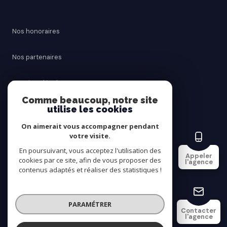
Nos honoraires
Nos partenaires
Mentions légales
Comme beaucoup, notre site
utilise les cookies
Admin
On aimerait vous accompagner pendant
Politique RGPD
votre visite.
En poursuivant, vous acceptez l'utilisation des
Appeler
cookies par ce site, afin de vous proposer des
Cookies
l'agence
contenus adaptés et réaliser des statistiques !
© 2026 | Tous droits réservés
PARAMÉTRER
Contacter
l'agence