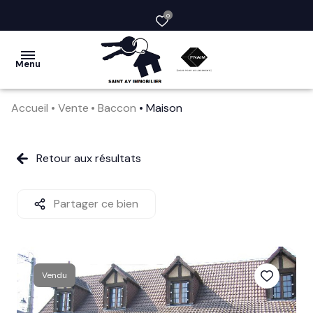
0
Menu
Accueil
Vente
Baccon
Maison
acheter
vendre
Retour aux résultats
la
société
Partager ce bien
nos
services
Vendu
avis
clients