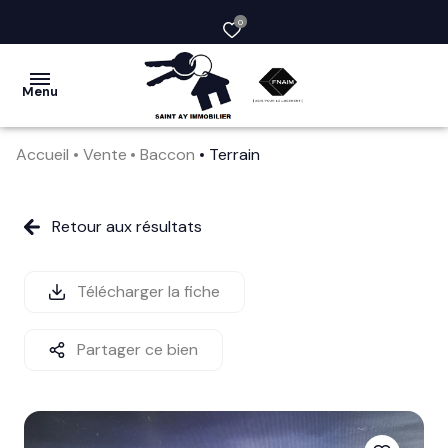
0
Menu
Accueil
Vente
Baccon
Terrain
acheter
vendre
Retour aux résultats
la
société
Télécharger la fiche
nos
Partager ce bien
services
avis
clients