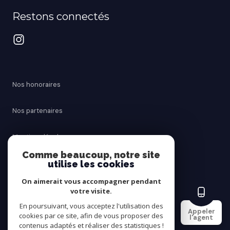
Restons connectés
Nos honoraires
Nos partenaires
Mentions légales
Comme beaucoup, notre site
utilise les cookies
Admin
On aimerait vous accompagner pendant
Politique RGPD
votre visite.
En poursuivant, vous acceptez l'utilisation des
Appeler
cookies par ce site, afin de vous proposer des
Cookies
l'agent
contenus adaptés et réaliser des statistiques !