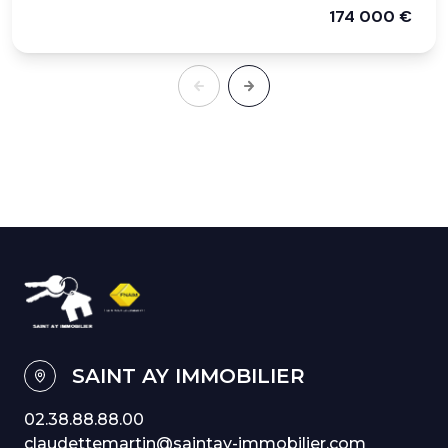
174 000 €
SAINT AY IMMOBILIER
02.38.88.88.00
claudettemartin@saintay-immobilier.com