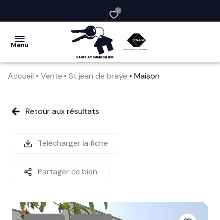
0
Menu
Accueil
Vente
St jean de braye
Maison
acheter
vendre
Retour aux résultats
la
société
Télécharger la fiche
nos
Partager ce bien
services
avis
clients