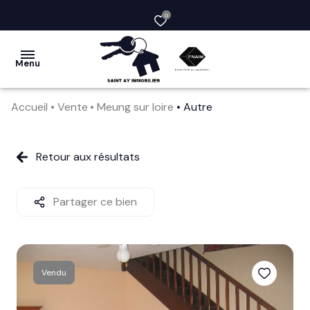
0
Menu
Accueil
Vente
Meung sur loire
Autre
acheter
vendre
Retour aux résultats
la
société
Partager ce bien
nos
services
Vendu
avis
clients