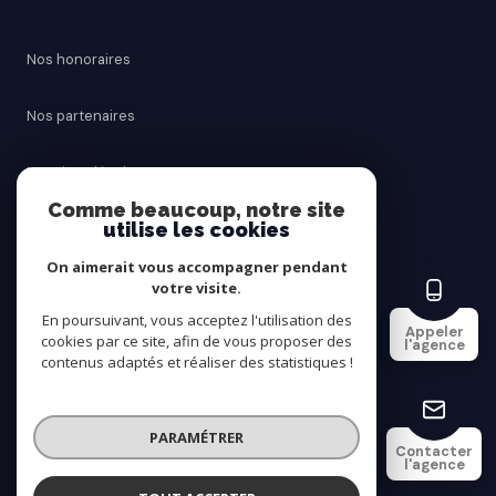
Nos honoraires
Nos partenaires
Mentions légales
Comme beaucoup, notre site
utilise les cookies
Admin
On aimerait vous accompagner pendant
Politique RGPD
votre visite.
En poursuivant, vous acceptez l'utilisation des
Appeler
cookies par ce site, afin de vous proposer des
Cookies
l'agence
contenus adaptés et réaliser des statistiques !
© 2026 | Tous droits réservés
PARAMÉTRER
Contacter
l'agence
Réalisé par