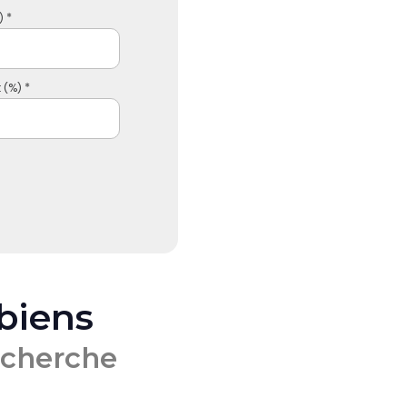
 *
 (%) *
 biens
echerche