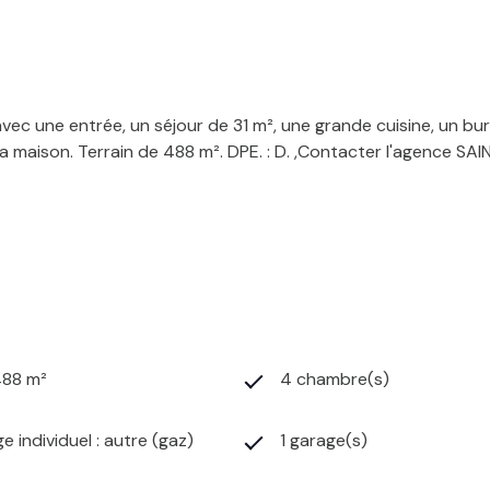
vec une entrée, un séjour de 31 m², une grande cuisine, un bur
 la maison. Terrain de 488 m². DPE. : D. ,Contacter l'agence SA
488 m²
4 chambre(s)
e individuel : autre (gaz)
1 garage(s)