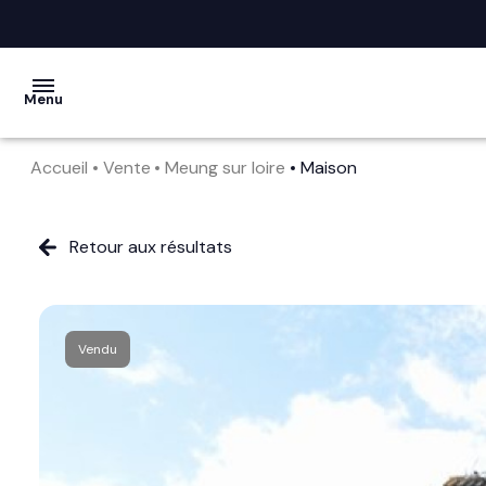
Menu
Accueil
Vente
Meung sur loire
Maison
acheter
vendre
Retour aux résultats
la
société
Vendu
nos
services
avis
clients