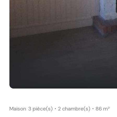
Maison
3 pièce(s)
2 chambre(s)
86 m²