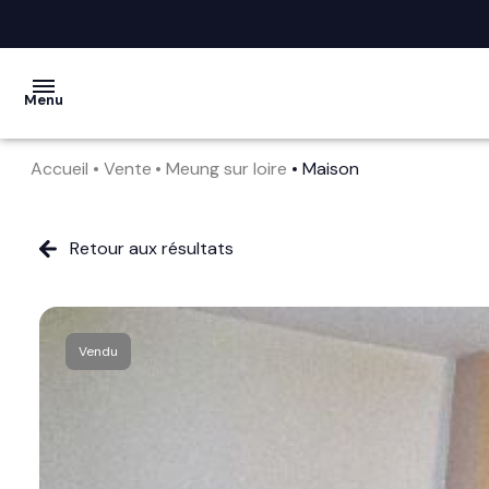
Menu
Accueil
Vente
Meung sur loire
Maison
acheter
vendre
Retour aux résultats
la
société
Vendu
nos
services
avis
clients