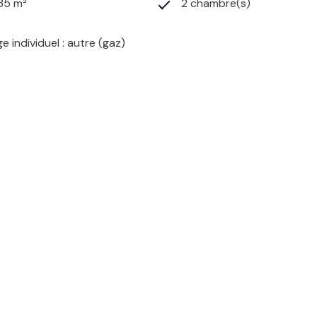
135 m²
2 chambre(s)
e individuel : autre (gaz)