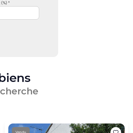
 (%) *
 biens
echerche
Vendu