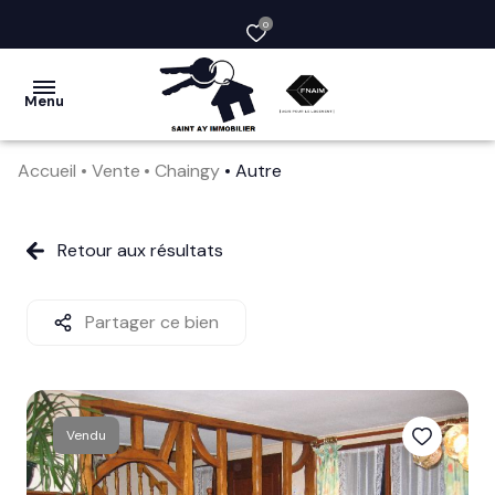
0
Menu
Accueil
Vente
Chaingy
Autre
acheter
vendre
Retour aux résultats
la
société
Partager ce bien
nos
services
Vendu
avis
clients