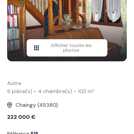
contact
Afficher toutes les
photos
Autre
6 pièce(s)
4 chambre(s)
102 m²
Chaingy (45380)
222 000 €
Référence
515