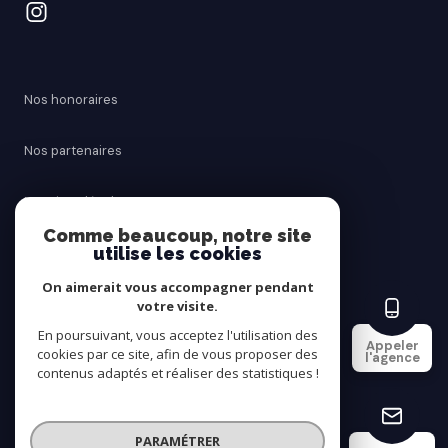
Nos honoraires
Nos partenaires
Mentions légales
Comme beaucoup, notre site
utilise les cookies
Admin
On aimerait vous accompagner pendant
Politique RGPD
votre visite.
En poursuivant, vous acceptez l'utilisation des
Appeler
cookies par ce site, afin de vous proposer des
Cookies
l'agence
contenus adaptés et réaliser des statistiques !
© 2026 | Tous droits réservés
PARAMÉTRER