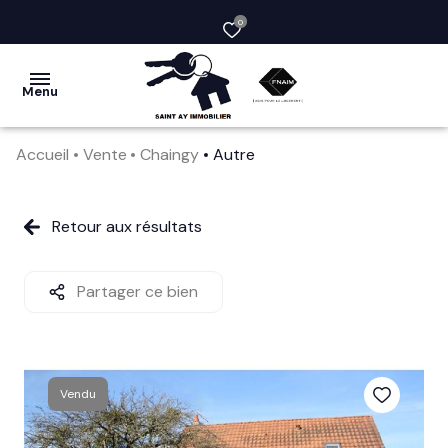
0
Menu
Accueil
Vente
Chaingy
Autre
acheter
vendre
Retour aux résultats
la
société
Partager ce bien
nos
services
Vendu
avis
clients