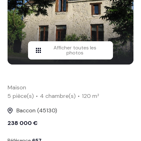
contact
Afficher toutes les
photos
Maison
5 pièce(s)
4 chambre(s)
120 m²
Baccon (45130)
238 000 €
Référence
657