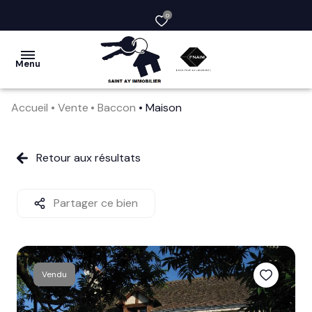
0
Menu
Accueil
Vente
Baccon
Maison
acheter
vendre
Retour aux résultats
la
société
Partager ce bien
nos
services
Vendu
avis
clients