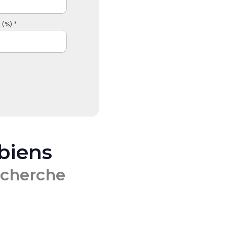
 (%) *
 biens
echerche