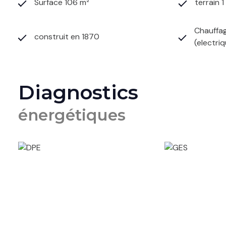
Surface 106 m²
terrain 
Chauffag
construit en 1870
(electri
Diagnostics
énergétiques