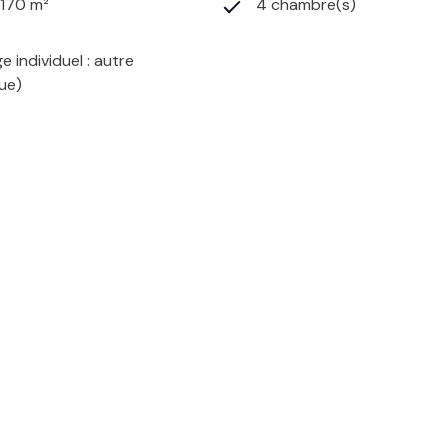
1 170 m²
4 chambre(s)
e individuel : autre
que)