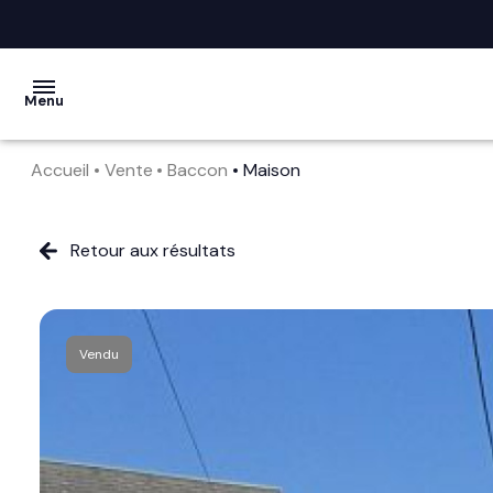
Menu
Accueil
Vente
Baccon
Maison
acheter
vendre
Retour aux résultats
la
société
Vendu
nos
services
avis
clients