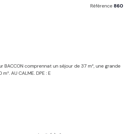
Référence
860
 sur BACCON comprennat un séjour de 37 m², une grande
70 m². AU CALME. DPE : E